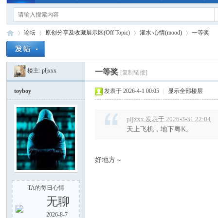
论坛
原创分享及收藏展示区(Off Topic)
灌水·心情(mood)
一等奖
楼主:
pljxxx
一等奖
[复制链接]
手
»
›
›
›
toyboy
发表于 2026-4-1 00:05
|
显示全部楼层
pljxxx 发表于 2026-3-31 22:04
天上飞机，地下粤K。
好地方～
电
TA的每日心情
无聊
2026-8-7