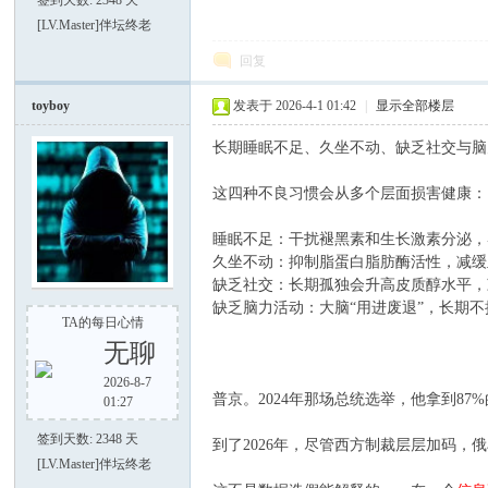
[LV.Master]伴坛终老
回复
谈-
toyboy
发表于 2026-4-1 01:42
|
显示全部楼层
长期睡眠不足、久坐不动、缺乏社交与脑
这四种不良习惯会从多个层面损害健康：
睡眠不足‌：干扰褪黑素和生长激素分泌，
久坐不动‌：抑制脂蛋白脂肪酶活性，减缓
手
缺乏社交‌：长期孤独会升高皮质醇水平，
缺乏脑力活动‌：大脑“用进废退”，长期不
TA的每日心情
无聊
2026-8-7
普京。2024年那场总统选举，他拿到8
01:27
签到天数: 2348 天
到了2026年，尽管西方制裁层层加码
[LV.Master]伴坛终老