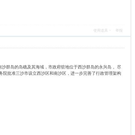
使用道具
举报
南沙群岛的岛礁及其海域，市政府驻地位于西沙群岛的永兴岛 。尽
，国务院批准三沙市设立西沙区和南沙区，进一步完善了行政管理架构