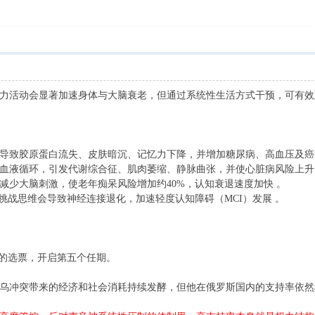
力活动会显著加速身体与大脑衰老，但通过系统性生活方式干预，可有效
导致‌胶原蛋白流失、皮肤暗沉、记忆力下降‌，并增加糖尿病、高血压及癌
血液循环，引发‌代谢综合征、肌肉萎缩、静脉曲张‌，并使心脏病风险上升1
减少大脑刺激，使‌老年痴呆风险增加约40%‌，认知衰退速度加快 。
挑战思维会导致神经连接退化，‌加速轻度认知障碍（MCI）发展‌ 。
7%的选票，开启第五个任期。
，俄乌冲突带来的经济和社会消耗持续发酵，但他在俄罗斯国内的支持率依