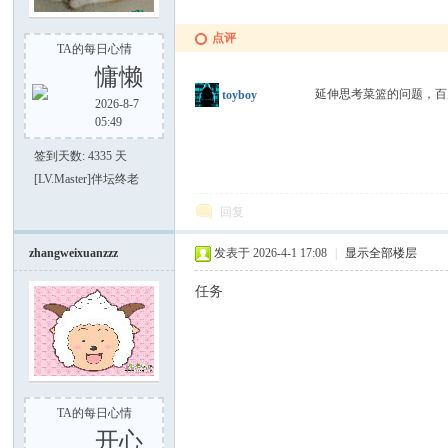
点评
TA的每日心情
慵懒
延伸思考菜篮的问题，
toyboy
2026-8-7
之
05:49
签到天数: 4335 天
[LV.Master]伴坛终老
回复
zhangweixuanzzz
发表于 2026-4-1 17:08
|
显示全部楼层
任务
家
TA的每日心情
开心