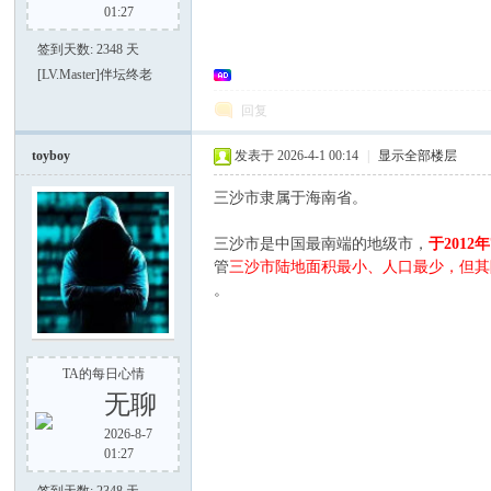
01:27
签到天数: 2348 天
[LV.Master]伴坛终老
回复
大
toyboy
发表于 2026-4-1 00:14
|
显示全部楼层
三沙市隶属于海南省‌。
三沙市是中国最南端的地级市，
于2012
管
三沙市陆地面积最小、人口最少，但其
。
家
TA的每日心情
无聊
2026-8-7
01:27
签到天数: 2348 天