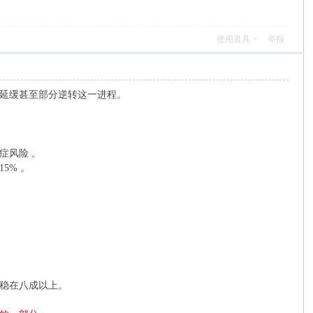
使用道具
举报
延缓甚至部分逆转这一进程‌。
症风险 。
5% 。
然稳在八成以上。