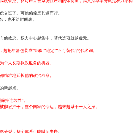
高度管控、反对声音被系统性压制的体制里，高支持率本身就是权力结构
考虑交班了。可他偏偏反其道而行。
点名，也不给时间表。
向他效忠。权力中心越集中，替代选项就越虚无。
越把年龄包装成“经验”“稳定”“不可替代”的代名词。
为个人长期执政服务的机器。
都精准地延长他的政治寿命。
制的新起点。
须保持连续性”。
被彻底抽干，整个国家的命运，越来越系于一人之身。
然分裂
，
整个体系可能瞬间失序
。