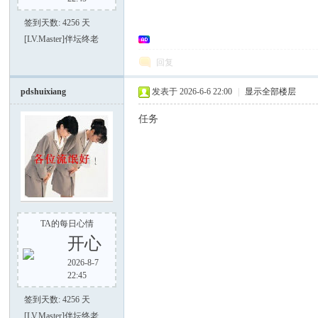
签到天数: 4256 天
[LV.Master]伴坛终老
回复
大
pdshuixiang
发表于 2026-6-6 22:00
|
显示全部楼层
任务
家
TA的每日心情
开心
2026-8-7
22:45
签到天数: 4256 天
[LV.Master]伴坛终老