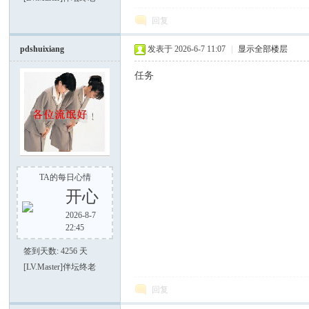
回复
谈-
pdshuixiang
发表于 2026-6-7 11:07
|
显示全部楼层
任务
手
TA的每日心情
开心
2026-8-7
22:45
签到天数: 4256 天
[LV.Master]伴坛终老
回复