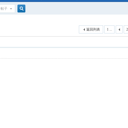
帖子
搜
返回列表
1 ...
2
索