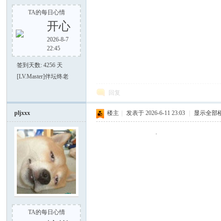
TA的每日心情
开心
2026-8-7
22:45
签到天数: 4256 天
[LV.Master]伴坛终老
回复
pljxxx
楼主
|
发表于 2026-6-11 23:03
|
显示全部
.
TA的每日心情