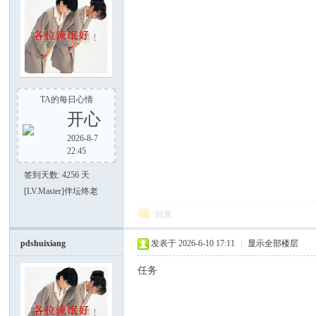
TA的每日心情
好
开心
2026-8-7
22:45
签到天数: 4256 天
[LV.Master]伴坛终老
回复
pdshuixiang
发表于 2026-6-10 17:11
|
显示全部楼层
者
任务