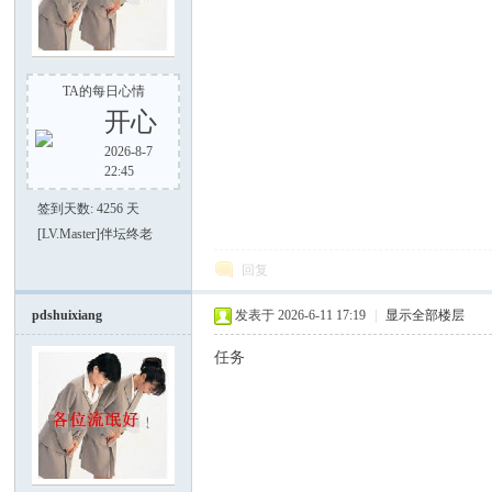
TA的每日心情
开心
之
2026-8-7
22:45
签到天数: 4256 天
[LV.Master]伴坛终老
回复
pdshuixiang
发表于 2026-6-11 17:19
|
显示全部楼层
家
任务