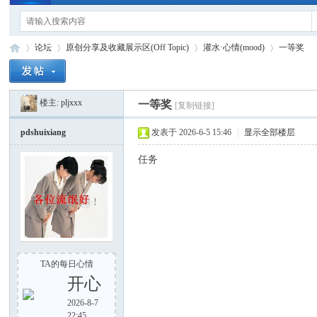
论坛
原创分享及收藏展示区(Off Topic)
灌水·心情(mood)
一等奖
楼主:
pljxxx
一等奖
[复制链接]
手
»
›
›
›
pdshuixiang
发表于 2026-6-5 15:46
|
显示全部楼层
任务
电
TA的每日心情
开心
2026-8-7
22:45