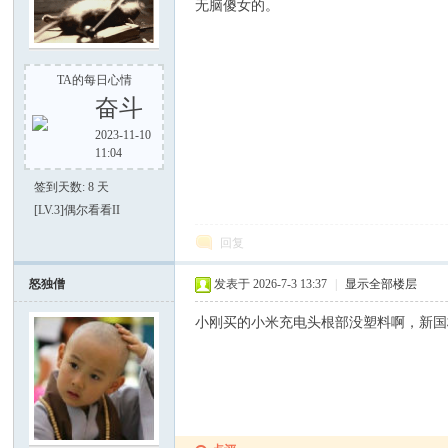
无脑傻女的。
TA的每日心情
奋斗
2023-11-10
11:04
好
签到天数: 8 天
[LV.3]偶尔看看II
回复
怒独僧
发表于 2026-7-3 13:37
|
显示全部楼层
小刚买的小米充电头根部没塑料啊，新国
者