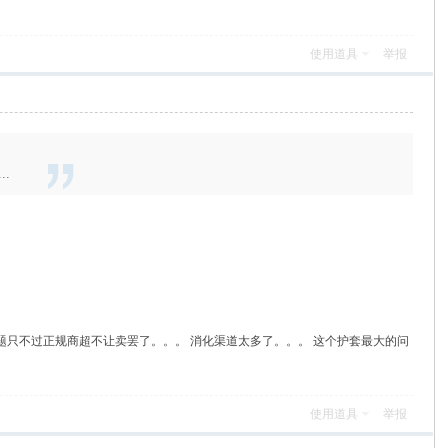
使用道具
举报
.
只不过正规商超不让卖罢了。。。 消化渠道太多了。。。 这个护套最大的问
使用道具
举报