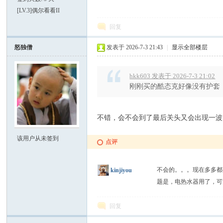
[LV.3]偶尔看看II
回复
怒独僧
发表于 2026-7-3 21:43
|
显示全部楼层
hkk603 发表于 2026-7-3 21:02
刚刚买的酷态克好像没有护套，
不错，会不会到了最后关头又会出现一波
该用户从未签到
点评
不会的。。。现在多多都
kinjiyou
题是，电热水器用了，
回复