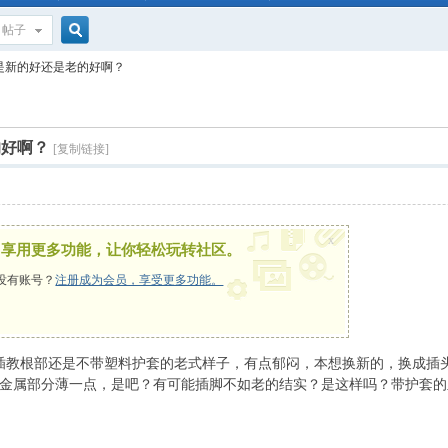
帖子
搜
是新的好还是老的好啊？
索
的好啊？
[复制链接]
x
，享用更多功能，让你轻松玩转社区。
没有账号？
注册成为会员，享受更多功能。
，插教根部还是不带塑料护套的老式样子，有点郁闷，本想换新的，换成
金属部分薄一点，是吧？有可能插脚不如老的结实？是这样吗？带护套的