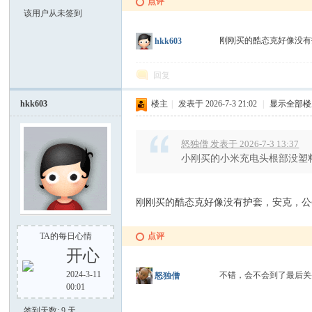
点评
该用户从未签到
刚刚买的酷态克好像没
hkk603
回复
之
hkk603
楼主
|
发表于 2026-7-3 21:02
|
显示全部楼
怒独僧 发表于 2026-7-3 13:37
小刚买的小米充电头根部没塑
刚刚买的酷态克好像没有护套，安克，公
家
TA的每日心情
点评
开心
2024-3-11
不错，会不会到了最后关
怒独僧
00:01
签到天数: 9 天