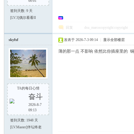
00:01
签到天数: 9 天
[LV.3]偶尔看看II
回复
dsu_marcocopyright:copyright
大
skyfxf
发表于 2026-7-3 09:14
|
显示全部楼层
薄的那一点 不影响 依然比你插座里的 
TA的每日心情
家
奋斗
2026-8-7
09:13
签到天数: 1948 天
[LV.Master]伴坛终老