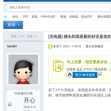
论坛
DIY、实战、户外讨论区
电池、充电器、综合DIY
插头到底
[充电器]
插头到底是新的好还是老
查看:
2418
|
回复:
9
手
»
›
›
›
hkk603
发表于 2026-7-3 09:04
|
显示全部楼层
马上注册，结交更多好友
您需要
登录
才可以下载或查看，
电
买了2个5v充电头，发现是去年库存货
TA的每日心情
的，就导致塑料里面金属部分应该比上端
开心
2024-3-11