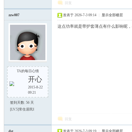
回复
zzw007
发表于 2026-7-3 09:14
|
显示全部楼层
谈-
这点功率就是带护套薄点有什么影响呢，
TA的每日心情
手
开心
2015-8-22
09:21
签到天数: 56 天
[LV.5]常住居民I
回复
dst
发表于 2026-7-3 09:19
|
显示全部楼层