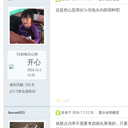
电
还是把心思用在5v充电头内部用料吧
TA的每日心情
筒
开心
2024-12-2
13:26
签到天数: 234 天
[LV.7]常住居民III
回复
howard113
发表于 2026-7-3 12:20
|
显示全部楼层
爱
就那点功率不需要考虑插头厚薄的，只要