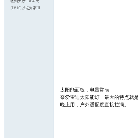
签到天数: 1034 天
[LV.10]以坛为家III
大
太阳能面板，电量常满
家
奈爱雷迪太阳能灯，最大的特点就是
晚上用，户外适配度直接拉满。