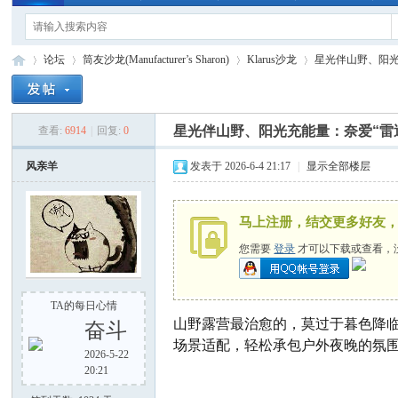
论坛
筒友沙龙(Manufacturer’s Sharon)
Klarus沙龙
星光伴山野、阳光充
星光伴山野、阳光充能量：奈爱“雷
查看:
6914
|
回复:
0
手
»
›
›
›
风亲羊
发表于 2026-6-4 21:17
|
显示全部楼层
马上注册，结交更多好友
您需要
登录
才可以下载或查看，
TA的每日心情
电
山野露营最治愈的，莫过于暮色降
奋斗
场景适配，轻松承包户外夜晚的氛
2026-5-22
20:21