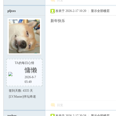
回复
pljxxx
发表于 2026-2-17 10:20
|
显示全部楼层
谈-
新年快乐
TA的每日心情
手
慵懒
2026-8-7
05:49
签到天数: 4335 天
[LV.Master]伴坛终老
回复
toyboy
发表于 2026-2-17 20:58
|
显示全部楼层