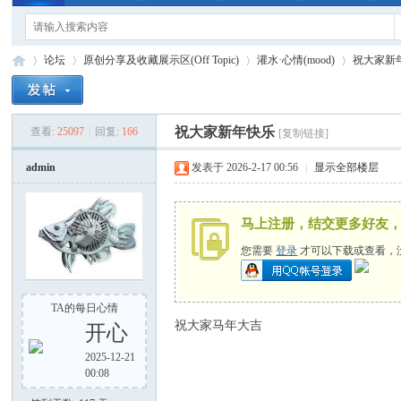
论坛
原创分享及收藏展示区(Off Topic)
灌水·心情(mood)
祝大家新
祝大家新年快乐
查看:
25097
|
回复:
166
[复制链接]
手
»
›
›
›
admin
发表于 2026-2-17 00:56
|
显示全部楼层
马上注册，结交更多好友
您需要
登录
才可以下载或查看，
TA的每日心情
电
祝大家马年大吉
开心
2025-12-21
00:08