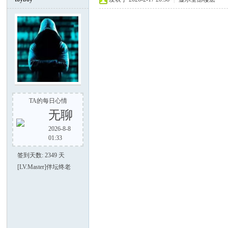
电
TA的每日心情
筒
无聊
2026-8-8
01:33
签到天数: 2349 天
[LV.Master]伴坛终老
爱