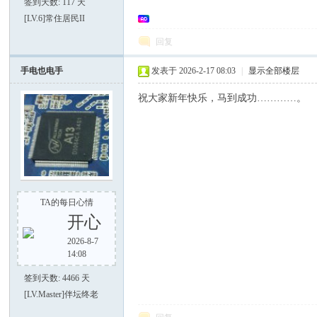
签到天数: 117 天
[LV.6]常住居民II
回复
手电也电手
发表于 2026-2-17 08:03
|
显示全部楼层
大
祝大家新年快乐，马到成功…………。
TA的每日心情
家
开心
2026-8-7
14:08
签到天数: 4466 天
[LV.Master]伴坛终老