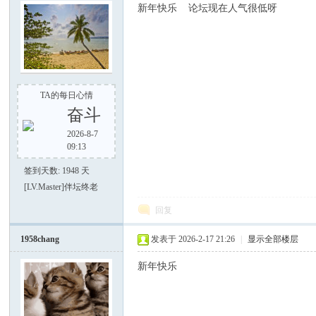
新年快乐 论坛现在人气很低呀
之
TA的每日心情
奋斗
2026-8-7
09:13
签到天数: 1948 天
[LV.Master]伴坛终老
回复
家
1958chang
发表于 2026-2-17 21:26
|
显示全部楼层
新年快乐