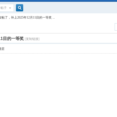
帖子
搜
帖了，补上2025年12月11目的一等奖 ...
索
11目的一等奖
[复制链接]
楼层