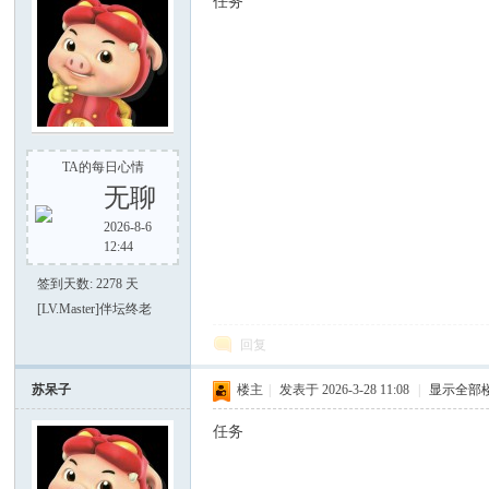
任务
TA的每日心情
好
无聊
2026-8-6
12:44
签到天数: 2278 天
[LV.Master]伴坛终老
回复
苏呆子
楼主
|
发表于 2026-3-28 11:08
|
显示全部
者
任务