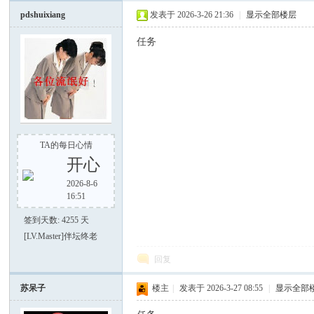
电
pdshuixiang
发表于 2026-3-26 21:36
|
显示全部楼层
任务
TA的每日心情
筒
开心
2026-8-6
16:51
签到天数: 4255 天
[LV.Master]伴坛终老
回复
爱
苏呆子
楼主
|
发表于 2026-3-27 08:55
|
显示全部