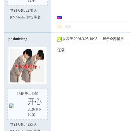
12:44
签到天数: 2278 天
[LV.Master]伴坛终老
回复
大
pdshuixiang
发表于 2026-3-25 10:35
|
显示全部楼层
任务
家
TA的每日心情
开心
2026-8-6
16:51
签到天数: 4255 天