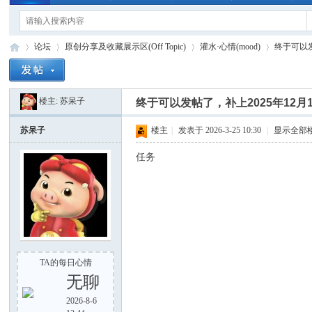
论坛
原创分享及收藏展示区(Off Topic)
灌水·心情(mood)
终于可以发
楼主:
苏呆子
终于可以发帖了，补上2025年12月
手
»
›
›
›
苏呆子
楼主
|
发表于 2026-3-25 10:30
|
显示全部
任务
电
TA的每日心情
无聊
2026-8-6