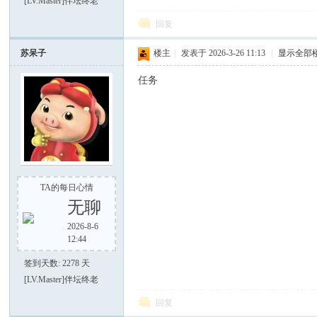
[LV.Master]伴坛终老
回复
谈-
苏呆子
楼主
|
发表于 2026-3-26 11:13
|
显示全部
任务
手
TA的每日心情
无聊
2026-8-6
12:44
签到天数: 2278 天
[LV.Master]伴坛终老
回复