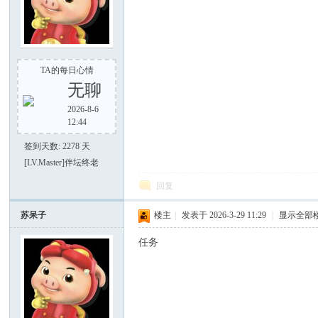
TA的每日心情
之
无聊
2026-8-6
12:44
签到天数: 2278 天
[LV.Master]伴坛终老
回复
苏呆子
楼主
|
发表于 2026-3-29 11:29
|
显示全部
家
任务