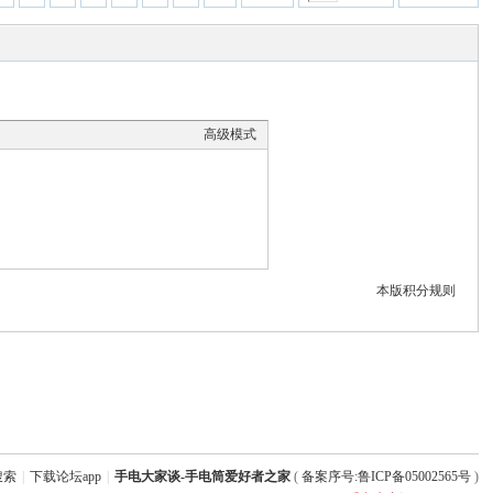
高级模式
本版积分规则
搜索
|
下载论坛app
|
手电大家谈-手电筒爱好者之家
(
备案序号:鲁ICP备05002565号
)