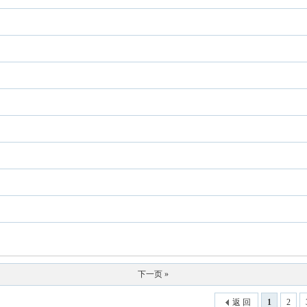
下一页 »
返 回
1
2