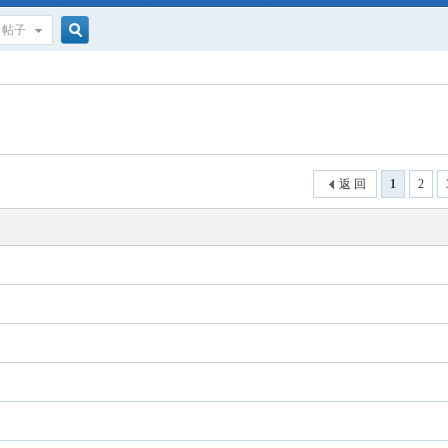
帖子
搜
索
返 回
1
2