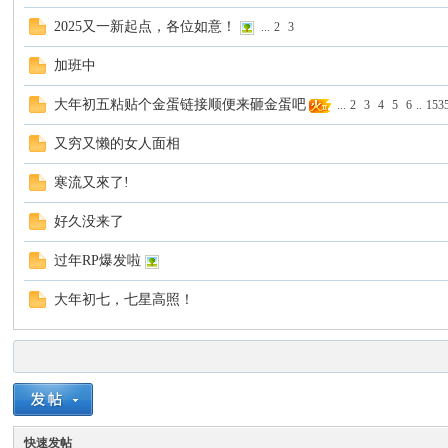
2025又一新起点，各位如意！
...
2
3
谈-
加班中
大年初五粘贴个金蛋链接顺便来砸金蛋吧
...
2
3
4
5
6
..
153
又穷又懒的女人面相
寒流又來了!
好久没来了
手
过年RP爆发啦
大年初七，七星高照！
快速发帖