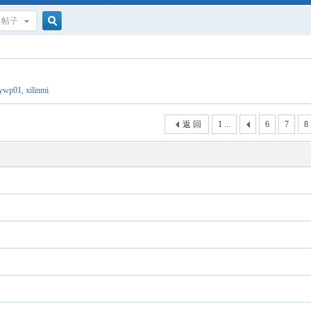
帖子
搜
ywp01
,
xilinmi
索
返 回
1 ...
6
7
8