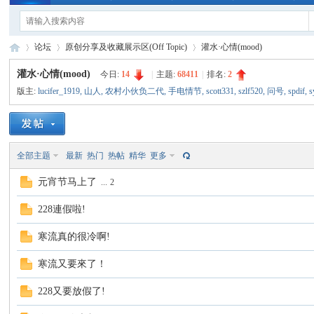
论坛
原创分享及收藏展示区(Off Topic)
灌水·心情(mood)
灌水·心情(mood)
今日:
14
|
主题:
68411
|
排名:
2
版主:
lucifer_1919
,
山人
,
农村小伙负二代
,
手电情节
,
scott331
,
szlf520
,
问号
,
spdif
,
s
手
»
›
›
全部主题
最新
热门
热帖
精华
更多
元宵节马上了
...
2
228連假啦!
寒流真的很冷啊!
电
寒流又要來了！
228又要放假了!