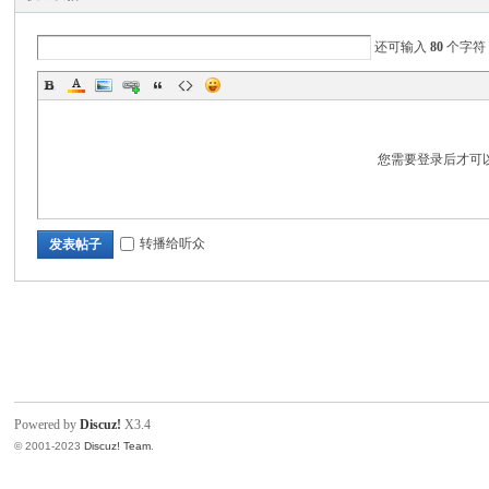
电
还可输入
80
个字符
您需要登录后才可
筒
转播给听众
发表帖子
Powered by
Discuz!
X3.4
爱
© 2001-2023
Discuz! Team
.