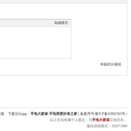
高级模式
本版积分规则
搜索
|
下载论坛app
|
手电大家谈-手电筒爱好者之家
(
备案序号:鲁ICP备05002565号
)
以上言论纯属个人观点，与
手电大家谈
立场无关。
最佳浏览模式：1920*1080