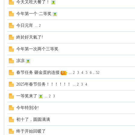
今天又吃大餐了！
今年第一个·二等奖
今日元宵
...
2
大
終於好天氣了!
今年第一次两个三等奖
凉凉
春节任务 砸金蛋的连接
...
2
3
4
5
6
..
52
2025年春节任务！！！！！！
...
2
3
4
家
一等奖来了
...
2
3
今年特別冷!
初十了，圆圆满满
终于开始回暖了